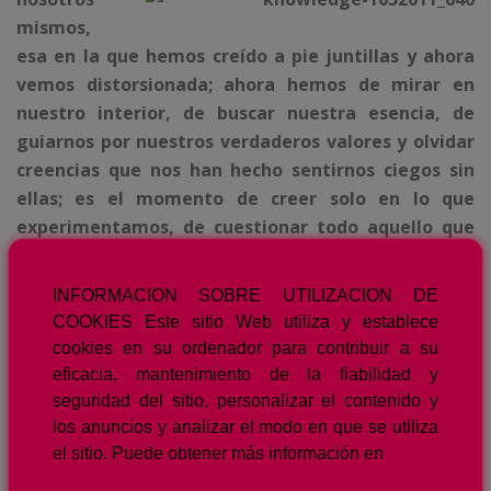
mismos,
esa en la que hemos creído a pie juntillas y ahora
vemos distorsionada;
ahora hemos de mirar en
nuestro interior, de buscar nuestra esencia, de
guiarnos por nuestros verdaderos valores y olvidar
creencias que nos han hecho sentirnos ciegos sin
ellas; es el momento de creer solo en lo que
experimentamos, de cuestionar todo aquello que
nos ha sido contado y no hemos vivido, de no dar
nada por sentado, de convertir ese punto de
INFORMACION SOBRE UTILIZACION DE
llegada en punto de partida hacia un camino que
COOKIES Este sitio Web utiliza y establece
tiene un destino, de caminar
diferente y de
cookies en su ordenador para contribuir a su
encontrar en él viajeros hasta ahora desconocidos
eficacia, mantenimiento de la fiabilidad y
seguridad del sitio, personalizar el contenido y
Es sin duda el momento de dejar atrás la mochila
los anuncios y analizar el modo en que se utiliza
que hasta ahora hemos cargado como propia,
el sitio. Puede obtener más información en
mirándola como si toda nuestra vida hubiera sido