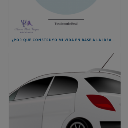
¿POR QUÉ CONSTRUYO MI VIDA EN BASE A LA IDEA QUE LOS DEMÁS TIENEN SOBRE MÍ? TESTIMONIO REAL