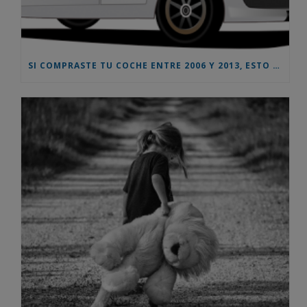
SI COMPRASTE TU COCHE ENTRE 2006 Y 2013, ESTO TE INTERESA – AHORA PUEDES RECLAMAR UNA INDEMNIZACION EN TORNO AL 10% DEL PRECIO DE COMPRA DEL VEHICULO