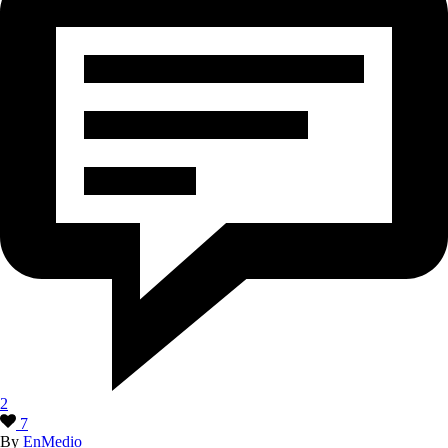
2
7
By
EnMedio