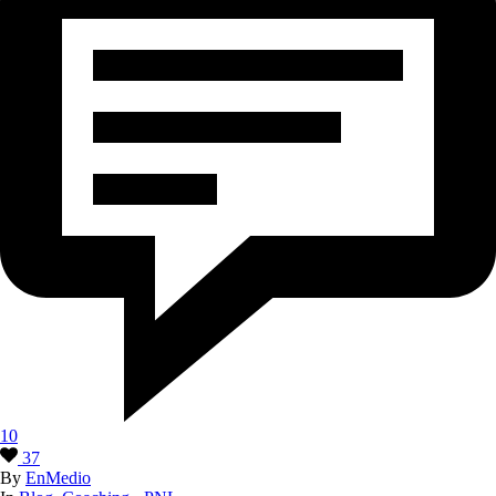
10
37
By
EnMedio