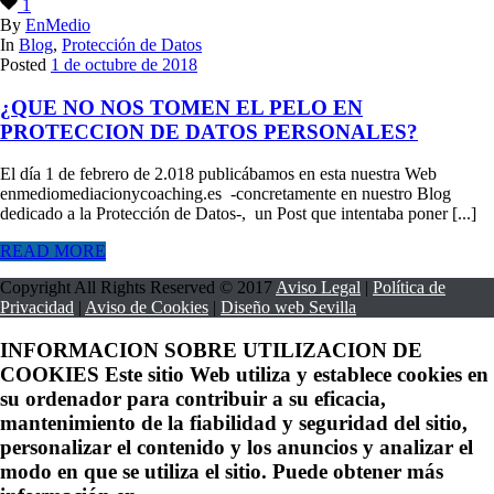
1
By
EnMedio
In
Blog
,
Protección de Datos
Posted
1 de octubre de 2018
¿QUE NO NOS TOMEN EL PELO EN
PROTECCION DE DATOS PERSONALES?
El día 1 de febrero de 2.018 publicábamos en esta nuestra Web
enmediomediacionycoaching.es -concretamente en nuestro Blog
dedicado a la Protección de Datos-, un Post que intentaba poner [...]
READ MORE
Copyright All Rights Reserved © 2017
Aviso Legal
|
Política de
Privacidad
|
Aviso de Cookies
|
Diseño web Sevilla
INFORMACION SOBRE UTILIZACION DE
COOKIES Este sitio Web utiliza y establece cookies en
su ordenador para contribuir a su eficacia,
mantenimiento de la fiabilidad y seguridad del sitio,
personalizar el contenido y los anuncios y analizar el
modo en que se utiliza el sitio. Puede obtener más