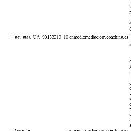
l
_gat_gtag_UA_93153319_10
enmediomediacionycoaching.es
p
a
u
c
v
r
s
_Georgia
enmediomediacionycoaching.es