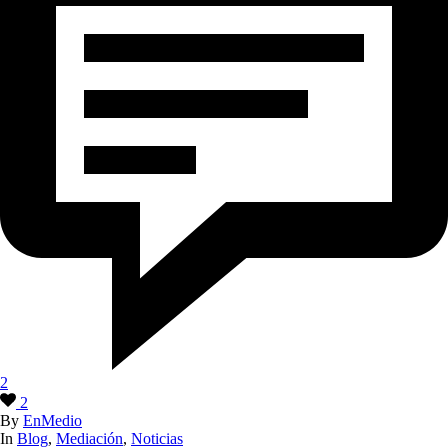
2
2
By
EnMedio
In
Blog
,
Mediación
,
Noticias