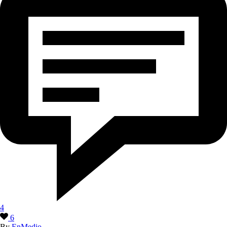
4
6
By
EnMedio