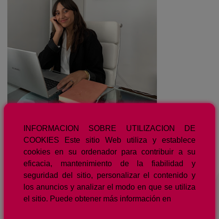
INFORMACION SOBRE UTILIZACION DE
COOKIES Este sitio Web utiliza y establece
cookies en su ordenador para contribuir a su
eficacia, mantenimiento de la fiabilidad y
seguridad del sitio, personalizar el contenido y
los anuncios y analizar el modo en que se utiliza
el sitio. Puede obtener más información en