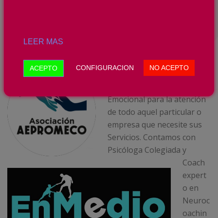
SOLICITAR UNA SESIÓN
LEER MAS
TELEFONOS MÓVILES:
600 119 745 – 607 593 525
CONFIGURACION
NO ACEPTO
ACEPTO
Gabinete Psicológico, de
Coaching e Inteligencia
Emocional para la atención
de todo aquel particular o
empresa que necesite sus
Servicios. Contamos con
Psicóloga Colegiada y
Coach
expert
o en
Neuroc
oachin