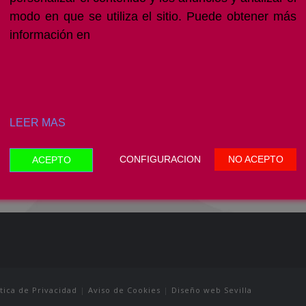
modo en que se utiliza el sitio. Puede obtener más
O?
información en
LEER MAS
CONFIGURACION
NO ACEPTO
ACEPTO
ítica de Privacidad
|
Aviso de Cookies
|
Diseño web Sevilla