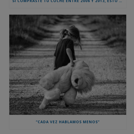
SI COMPRASTE TU COCHE ENTRE 2006 Y 2013, ESTO TE INTERESA – AHORA PUEDES RECLAMAR UNA INDEMNIZACION EN TORNO AL 10% DEL PRECIO DE COMPRA DEL VEHICULO
“CADA VEZ HABLAMOS MENOS”