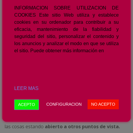
momento de la vida
con mayor serenidad y eficacia
,
INFORMACION SOBRE UTILIZACION DE
clave para la convivencia con otros individuos y para la
COOKIES Este sitio Web utiliza y establece
vida en sí.
Las personas con un mayor autocontrol
cookies en su ordenador para contribuir a su
hacen más amigos, se relacionan mejor en sus
eficacia, mantenimiento de la fiabilidad y
seguridad del sitio, personalizar el contenido y
trabajos, sacan mejores notas o tienen una vida
los anuncios y analizar el modo en que se utiliza
más saludable.
el sitio. Puede obtener más información en
APERTURA DE MENTE:
Una mente libre de prejuicios y de estereotipos es
una fortaleza.
Las personas con mente abierta, aun
teniendo su propia opinión y sus propias creencias,
les
LEER MAS
gusta escuchar cualquier idea y buscar nuevas
informaciones para así tener una visión más amplia
CONFIGURACION
NO ACEPTO
ACEPTO
de las cosas,
sin molestarse por evidencias contrarias
a sus creencias, su finalidad es conocer la verdad sobre
las cosas estando
abierto a otros puntos de vista.