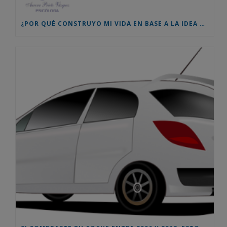
¿POR QUÉ CONSTRUYO MI VIDA EN BASE A LA IDEA QUE LOS DEMÁS TIENEN SOBRE MÍ? TESTIMONIO REAL