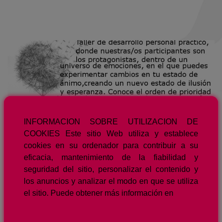
INFORMACION SOBRE UTILIZACION DE
COOKIES Este sitio Web utiliza y establece
cookies en su ordenador para contribuir a su
By
EnMedio
In
Blog
,
Coaching - PNL
,
Noticias
Posted
13
eficacia, mantenimiento de la fiabilidad y
de mayo de 2019
seguridad del sitio, personalizar el contenido y
TALLER ONLINE DE
los anuncios y analizar el modo en que se utiliza
COACHING CON
el sitio. Puede obtener más información en
0
VALORES