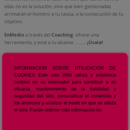
ellas no es la solución, sino que bien gestionadas
arrimarán el hombro a tu causa, a la consecución de tu
objetivo.
EnMedio
a través del
Coaching
ofrece una
herramienta, y está a tu alcance ………..
¡Úsala!
Si te decides podrás realizar las sesiones de manera
Presencial,
mediante
Video-conferencia
,
INFORMACION SOBRE UTILIZACION DE
Telefónicamente
o incluso si quieres preguntar algo,
COOKIES Este sitio Web utiliza y establece
a través del
Contacto de nuestra Web
cookies en su ordenador para contribuir a su
www.enmediomediacionycoaching.es
eficacia, mantenimiento de la fiabilidad y
seguridad del sitio, personalizar el contenido y
RAFAEL J. PRIETO FERNANDEZ
los anuncios y analizar el modo en que se utiliza
el sitio. Puede obtener más información en
EVA Mª VAZQUEZ JUBERT