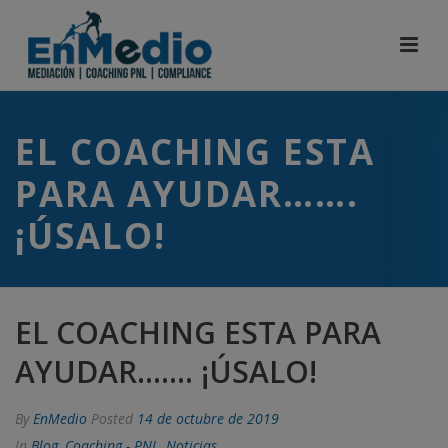
EL COACHING ESTA
PARA AYUDAR…….
¡ÚSALO!
EL COACHING ESTA PARA
AYUDAR……. ¡ÚSALO!
By
EnMedio
Posted
14 de octubre de 2019
In
Blog
,
Coaching - PNL
,
Noticias