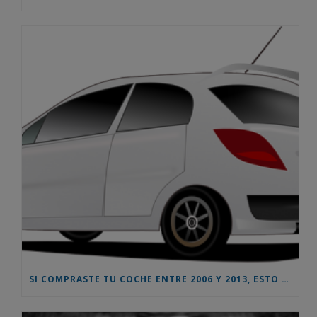
SI COMPRASTE TU COCHE ENTRE 2006 Y 2013, ESTO TE INTERESA – AHORA PUEDES RECLAMAR UNA INDEMNIZACION EN TORNO AL 10% DEL PRECIO DE COMPRA DEL VEHICULO