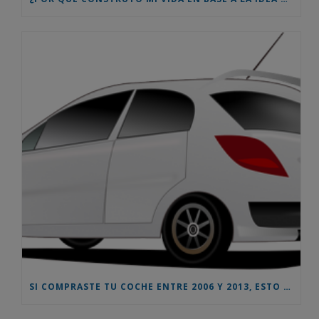
SI COMPRASTE TU COCHE ENTRE 2006 Y 2013, ESTO TE INTERESA – AHORA PUEDES RECLAMAR UNA INDEMNIZACION EN TORNO AL 10% DEL PRECIO DE COMPRA DEL VEHICULO