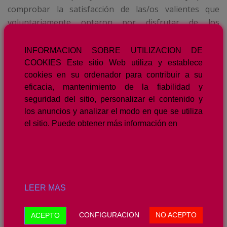
comprobar la satisfacción de las/os valientes que
voluntariamente optaron por disfrutar de los
diferentes y respectivos procesos de Coaching,
haciéndonos participes de un momento tan importante
INFORMACION SOBRE UTILIZACION DE
en su vida.
COOKIES Este sitio Web utiliza y establece
cookies en su ordenador para contribuir a su
No podemos dejar de felicitar a la
Facultad de
eficacia, mantenimiento de la fiabilidad y
Económicas de la Universidad de Granada
por
seguridad del sitio, personalizar el contenido y
conseguir con esta iniciativa anual aportar valor
los anuncios y analizar el modo en que se utiliza
el sitio. Puede obtener más información en
añadido a esta nuestra profesión tan maltratada por
aquellos que de forma corporativista ven en nosotros
una amenaza, cuando en verdad, y lo decimos
humildemente, podemos ayudar, como lo demuestra la
reiterada confianza que esta Noble Institución ha
LEER MAS
depositado en nosotros, apostando por el Coaching
para acompañar a sus alumnos en
«su soledad»
.
CONFIGURACION
NO ACEPTO
ACEPTO