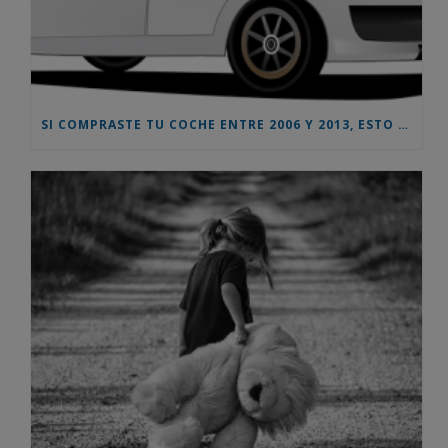
SI COMPRASTE TU COCHE ENTRE 2006 Y 2013, ESTO TE INTERESA – AHORA PUEDES RECLAMAR UNA INDEMNIZACION EN TORNO AL 10% DEL PRECIO DE COMPRA DEL VEHICULO