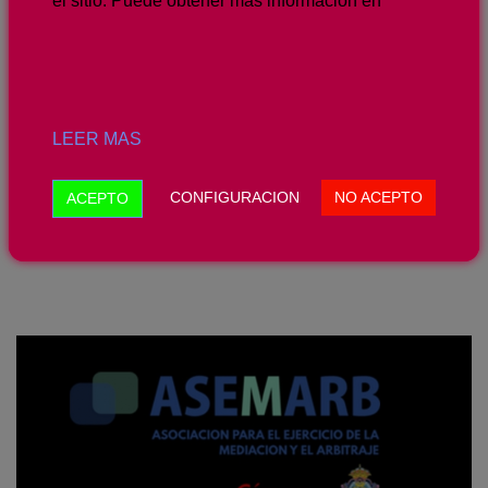
el sitio. Puede obtener más información en
GRUPOS MENSUALES DE
CRECIMIENTO PERSONAL Desde
EnMedio estamos convencidos que
cada ser humano es un Universo en sí
mismo, cada persona es a la vez, lo
LEER MAS
creado y el creador, alguien que ha [...]
CONFIGURACION
NO ACEPTO
ACEPTO
READ MORE