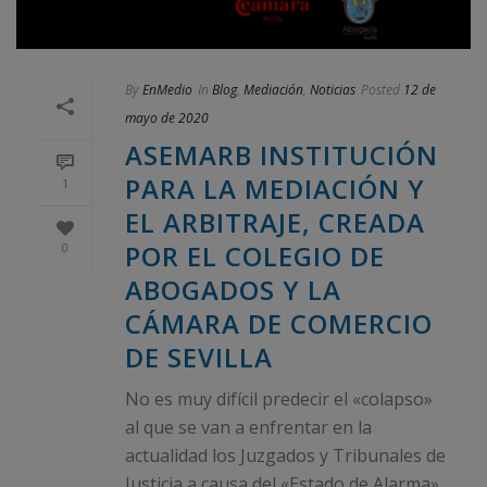
By
EnMedio
In
Blog
,
Mediación
,
Noticias
Posted
12 de
mayo de 2020
ASEMARB INSTITUCIÓN
PARA LA MEDIACIÓN Y
1
EL ARBITRAJE, CREADA
POR EL COLEGIO DE
0
ABOGADOS Y LA
CÁMARA DE COMERCIO
DE SEVILLA
No es muy difícil predecir el «colapso»
al que se van a enfrentar en la
actualidad los Juzgados y Tribunales de
Justicia a causa del «Estado de Alarma»