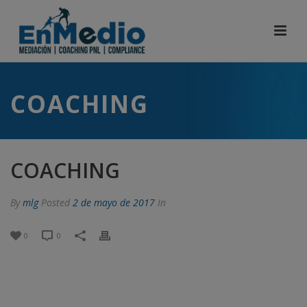
COACHING
COACHING
By
mlg
Posted
2 de mayo de 2017
In
0
0