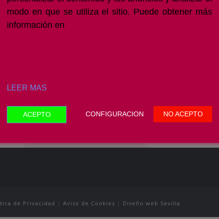
Principio de exactitud.
modo en que se utiliza el sitio. Puede obtener más
Principio de limitación del plazo de conserva
información en
Principio de integridad y confidencialidad.
Principio de responsabilidad proactiva.
Estos principios van más allá de los meros fun
normativa, por ello, además de tener que ser consid
LEER MAS
también deben servir para hallar soluciones conc
defecto de normativa aplicable.
CONFIGURACION
NO ACEPTO
ACEPTO
ítica de Privacidad
|
Aviso de Cookies
|
Diseño web Sevilla