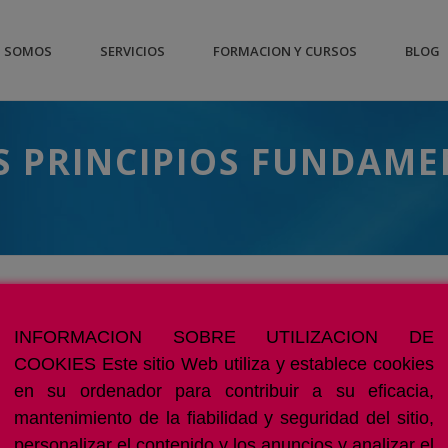
S SOMOS
SERVICIOS
FORMACION Y CURSOS
BLOG
S PRINCIPIOS FUNDAME
Los datos personales deberán ser tratados conforme a
INFORMACION SOBRE UTILIZACION DE
COOKIES Este sitio Web utiliza y establece cookies
Principio de licitud.
Principio de lealtad y transparencia.
en su ordenador para contribuir a su eficacia,
Principio de limitación de la finalidad.
mantenimiento de la fiabilidad y seguridad del sitio,
Principio de minimización de datos.
personalizar el contenido y los anuncios y analizar el